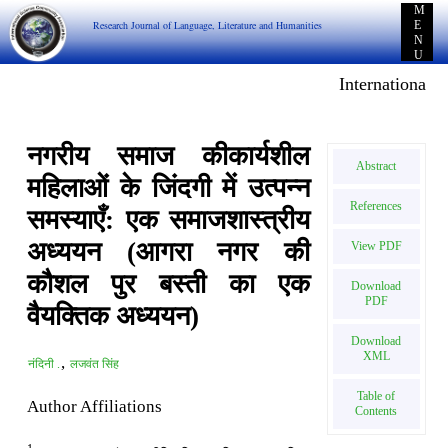
M
Research Journal of Language, Literature and Humanities
E
N
U
International E
नगरीय समाज कीकार्यशील
Abstract
महिलाओं के जिंदगी में उत्पन्न
References
समस्याएँ: एक समाजशास्त्रीय
अध्ययन (आगरा नगर की
View PDF
कौशल पुर बस्ती का एक
Download
PDF
वैयक्तिक अध्ययन)
Download
XML
,
नंदिनी .
लजवंत सिंह
Table of
Author Affiliations
Contents